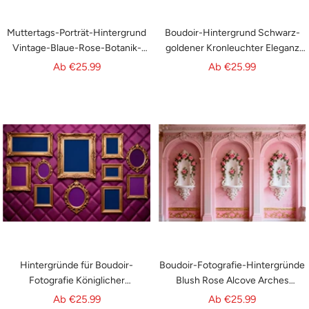
Muttertags-Porträt-Hintergrund
Boudoir-Hintergrund Schwarz-
Vintage-Blaue-Rose-Botanik-
goldener Kronleuchter Eleganz
Muttertags-Hintergrund LXX63-3
Vintage-Hintergründe für die
Angebotspreis
Angebotspreis
Ab
€25.99
Ab
€25.99
Fotografie RR62-100
Hintergründe für Boudoir-
Boudoir-Fotografie-Hintergründe
Fotografie Königlicher
Blush Rose Alcove Arches
Bilderrahmen-Galeriewand
Vintage-Wandhintergrund RR62-
Angebotspreis
Angebotspreis
Ab
€25.99
Ab
€25.99