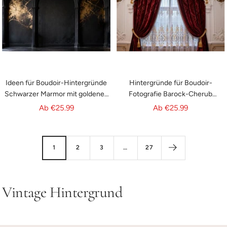
Ideen für Boudoir-Hintergründe
Hintergründe für Boudoir-
Schwarzer Marmor mit goldenen
Fotografie Barock-Cherub
Adern Bögen Vintage-
Samtvorhang Retro-
Angebotspreis
Angebotspreis
Ab
€25.99
Ab
€25.99
Wandhintergrund RR62-84
Fotohintergrund RR62-79
1
2
3
…
27
Vintage Hintergrund