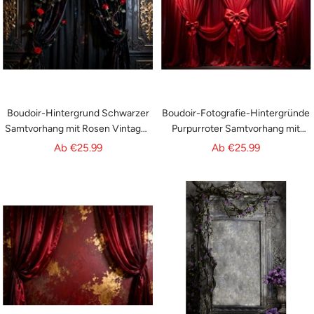
Boudoir-Hintergrund Schwarzer
Boudoir-Fotografie-Hintergründe
Samtvorhang mit Rosen Vintage-
Purpurroter Samtvorhang mit
Fotografie-Hintergründe RR62-
Schleifen Klassischer
Angebotspreis
Angebotspreis
Ab
€25.99
Ab
€25.99
92
Fotohintergrund RR62-91