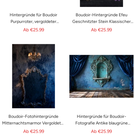
Hintergründe für Boudoir
Boudoir-Hintergründe Efeu
Purpurroter, vergoldeter
Geschnitzter Stein Klassischer
Samtvorhang Textur Vintage-
Torbogen Antike
Angebotspreis
Angebotspreis
Ab
€25.99
Ab
€25.99
Wandhintergrund RR62-90
Fotohintergründe RR62-89
Boudoir-Fotohintergründe
Hintergründe für Boudoir-
Mitternachtsmarmor Vergoldeter
Fotografie Antike blaugrüne
Kronleuchterrahmen Retro-
Barock-Wandbehänge Antiker
Angebotspreis
Angebotspreis
Ab
€25.99
Ab
€25.99