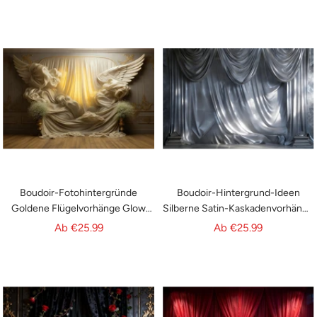
Vintage-Fotografie-Hintergründe
97
RR62-98
Boudoir-Fotohintergründe
Boudoir-Hintergrund-Ideen
Goldene Flügelvorhänge Glow
Silberne Satin-Kaskadenvorhänge
Vintage-Fotohintergrund RR62-
Retro-Fotohintergrund RR62-94
Angebotspreis
Angebotspreis
Ab
€25.99
Ab
€25.99
96