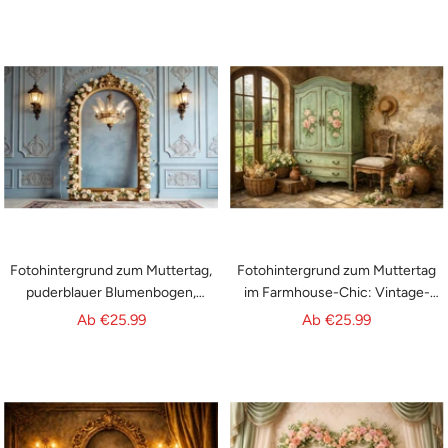
CSH63-87
Fotohintergrund zum Muttertag,
Fotohintergrund zum Muttertag
puderblauer Blumenbogen,
im Farmhouse-Chic: Vintage-
Kronleuchter, CSH63-78
Kleiderschrank in Mintgrün,
Angebotspreis
Angebotspreis
Ab
€25.99
Ab
€25.99
Innenansicht, Fotohintergrund
zum Muttertag LXX63-41