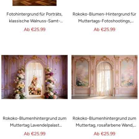
Fotohintergrund für Porträts,
Rokoko-Blumen-Hintergrund für
klassische Walnuss-Samt-
Muttertags-Fotoshootings,
Vorhänge, Säulen, abstrakte
Goldener Garten-Wandbogen,
Angebotspreis
Angebotspreis
Ab
€25.99
Ab
€25.99
Hintergründe GQ64-35
CSH63-89
Rokoko-Blumenhintergrund zum
Rokoko-Blumenhintergrund zum
Muttertag Lavendelpalast
Muttertag, rosafarbene Wand,
Blütenbogen Fotohintergrund
Blumenbogen, Fotohintergrund
Angebotspreis
Angebotspreis
Ab
€25.99
Ab
€25.99
zum Muttertag CSH63-88
für Muttertags-Fotoshootings