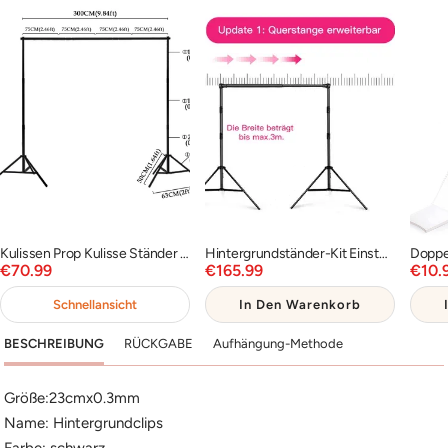
Kulissen Prop Kulisse Ständer für Fotografie Photo Video Studio PROP-RF0005
Hintergrundständer-Kit Einstellbares Hintergrund-Stützsystem PR2
Angebotspreis
Angebotspreis
Ange
€70.99
€165.99
€10.
Schnellansicht
In Den Warenkorb
BESCHREIBUNG
RÜCKGABE
Aufhängung-Methode
Größe:23cmx0.3mm
Name: Hintergrundclips