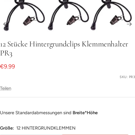
Zur
Slide
12 Stücke Hintergrundclips Klemmenhalter
1
gehen
PR3
Angebotspreis
€9.99
SKU:
PR3
Teilen
Unsere Standardabmessungen sind
Breite*Höhe
Größe:
12 HINTERGRUNDKLEMMEN