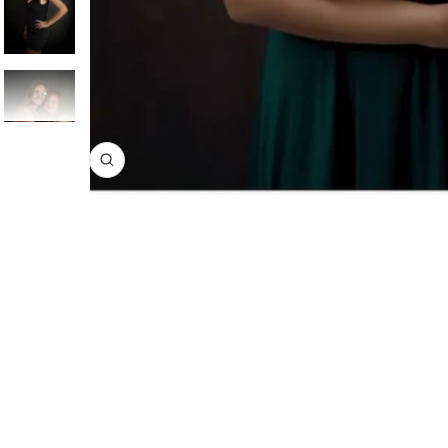
Zoom
12 Stücke Hintergrundclips Klemmenhalter PR3