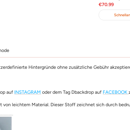
otspreis
Angebotspreis
Angebotsp
€69.99
€70.99
en Warenkorb
In Den Warenkorb
Schnellan
hode
tzerdefinierte Hintergründe ohne zusätzliche Gebühr akzeptier
rop auf
INSTAGRAM
oder dem Tag Dbackdrop auf
FACEBOOK
rt von leichtem Material. Dieser Stoff zeichnet sich durch bedr