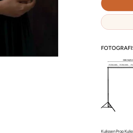
FOTOGRAFI
4 Hintergrundklemmen Edelstahl-Hintergrundständer-Kit PR5
Professionelles Softbox-Beleuchtungsset Reflektor 185W für Studiofotografie BP1690