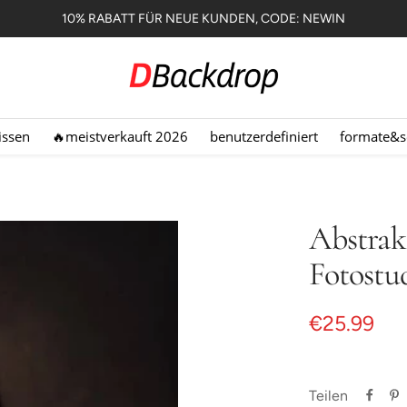
KOSTENFREIE LIEFERUNG ÜBER €119+
Dbackdrop.de
issen
🔥meistverkauft 2026
benutzerdefiniert
formate&s
Abstrak
Fotostu
Angebotsp
€25.99
Teilen