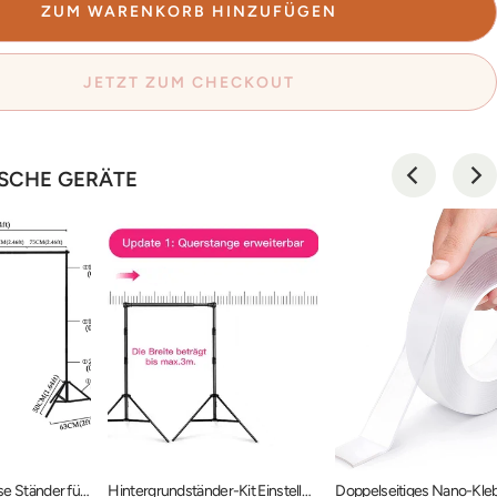
ZUM WARENKORB HINZUFÜGEN
JETZT ZUM CHECKOUT
SCHE GERÄTE
Kulissen Prop Kulisse Ständer für Fotografie Photo Video Studio PROP-RF0005
Hintergrundständer-Kit Einstellbares Hintergrund-Stützsystem PR2