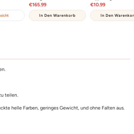
reis
Angebotspreis
Angebotsprei
€165.99
€10.99
sicht
In Den Warenkorb
In Den Warenko
en.
zu teilen.
uckte helle Farben, geringes Gewicht, und ohne Falten aus.