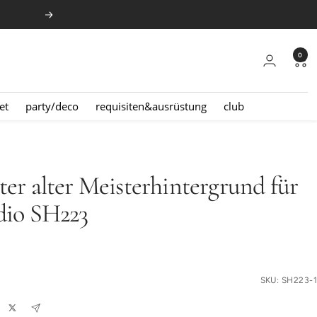
Weiter
0
et
party/deco
requisiten&ausrüstung
club
ter alter Meisterhintergrund für
dio SH223
reis
SKU:
SH223-1