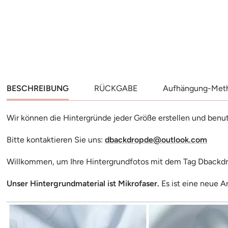
Angebotspreis
Angeb
€9.99
€9.99
In Den Warenkorb
In D
BESCHREIBUNG
RÜCKGABE
Aufhängung-Met
Wir können die Hintergründe jeder Größe erstellen und benu
Bitte kontaktieren Sie uns:
dbackdropde@outlook.com
Willkommen, um Ihre Hintergrundfotos mit dem Tag Dbackd
Unser Hintergrundmaterial ist Mikrofaser.
Es ist eine neue A