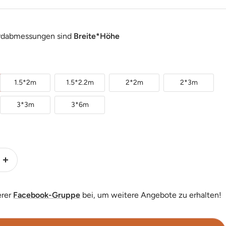
rdabmessungen sind
Breite*Höhe
1.5*2m
1.5*2.2m
2*2m
2*3m
3*3m
3*6m
Menge
erhöhen
erer
Facebook-Gruppe
bei, um weitere Angebote zu erhalten!