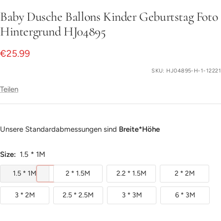
Slide
Baby Dusche Ballons Kinder Geburtstag Foto
1
gehen
Hintergrund HJ04895
Angebotspreis
€25.99
SKU:
HJ04895-H-1-12221
Teilen
Unsere Standardabmessungen sind
Breite*Höhe
Size:
1.5 * 1M
1.5 * 1M
2 * 1.5M
2.2 * 1.5M
2 * 2M
3 * 2M
2.5 * 2.5M
3 * 3M
6 * 3M