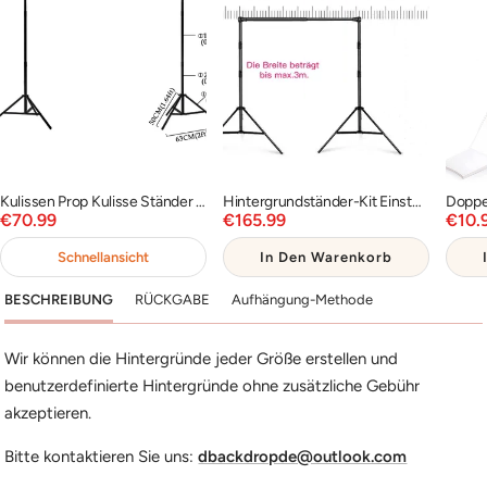
Kulissen Prop Kulisse Ständer für Fotografie Photo Video Studio PROP-RF0005
Hintergrundständer-Kit Einstellbares Hintergrund-Stützsystem PR2
Angebotspreis
Angebotspreis
Ange
€70.99
€165.99
€10.
Schnellansicht
In Den Warenkorb
BESCHREIBUNG
RÜCKGABE
Aufhängung-Methode
Wir können die Hintergründe jeder Größe erstellen und
benutzerdefinierte Hintergründe ohne zusätzliche Gebühr
akzeptieren.
Bitte kontaktieren Sie uns:
dbackdropde@outlook.com