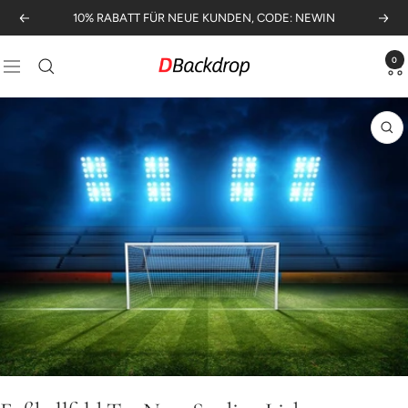
Direkt
10% RABATT FÜR NEUE KUNDEN, CODE: NEWIN
Zurück
Weit
zum
Inhalt
0
Dbackdrop.de
Navigation
Zo