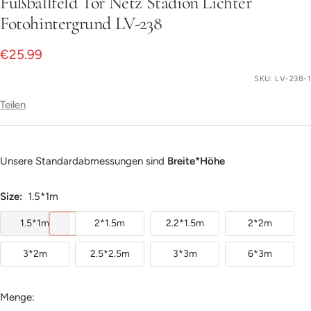
Fußballfeld Tor Netz Stadion Lichter
Fotohintergrund LV-238
Angebotspreis
€25.99
SKU:
LV-238-1
Teilen
Unsere Standardabmessungen sind
Breite*Höhe
Size:
1.5*1m
1.5*1m
2*1.5m
2.2*1.5m
2*2m
3*2m
2.5*2.5m
3*3m
6*3m
Menge: