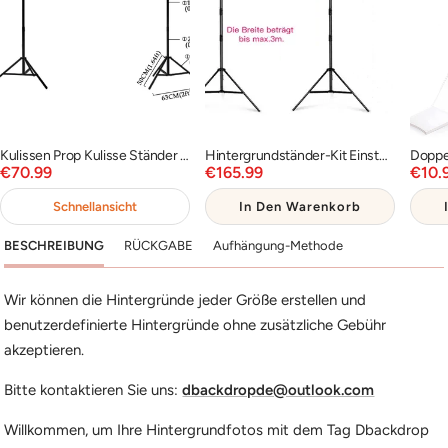
Kulissen Prop Kulisse Ständer für Fotografie Photo Video Studio PROP-RF0005
Hintergrundständer-Kit Einstellbares Hintergrund-Stützsystem PR2
Angebotspreis
Angebotspreis
Ange
€70.99
€165.99
€10.
Schnellansicht
In Den Warenkorb
BESCHREIBUNG
RÜCKGABE
Aufhängung-Methode
Wir können die Hintergründe jeder Größe erstellen und
benutzerdefinierte Hintergründe ohne zusätzliche Gebühr
akzeptieren.
Bitte kontaktieren Sie uns:
dbackdropde@outlook.com
Willkommen, um Ihre Hintergrundfotos mit dem Tag Dbackdrop