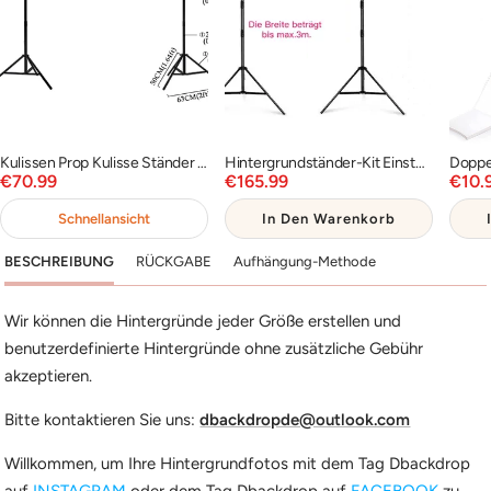
Kulissen Prop Kulisse Ständer für Fotografie Photo Video Studio PROP-RF0005
Hintergrundständer-Kit Einstellbares Hintergrund-Stützsystem PR2
Angebotspreis
Angebotspreis
Ange
€70.99
€165.99
€10.
Schnellansicht
In Den Warenkorb
BESCHREIBUNG
RÜCKGABE
Aufhängung-Methode
Wir können die Hintergründe jeder Größe erstellen und
benutzerdefinierte Hintergründe ohne zusätzliche Gebühr
akzeptieren.
Bitte kontaktieren Sie uns:
dbackdropde@outlook.com
Willkommen, um Ihre Hintergrundfotos mit dem Tag Dbackdrop
auf
INSTAGRAM
oder dem Tag Dbackdrop auf
FACEBOOK
zu