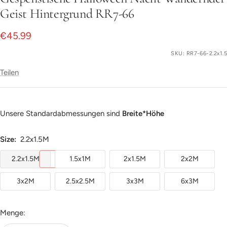
gehen
Geist Hintergrund RR7-66
Angebotspreis
€45.99
SKU:
RR7-66-2.2x1.5
Teilen
Unsere Standardabmessungen sind
Breite*Höhe
Size:
2.2x1.5M
2.2x1.5M
1.5x1M
2x1.5M
2x2M
3x2M
2.5x2.5M
3x3M
6x3M
Menge: