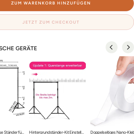
ZUM WARENKORB HINZUFÜGEN
JETZT ZUM CHECKOUT
SCHE GERÄTE
Kulissen Prop Kulisse Ständer für Fotografie Photo Video Studio PROP-RF0005
Hintergrundständer-Kit Einstellbares Hintergrund-Stützsystem PR2