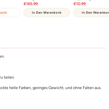
reis
Angebotspreis
Angebotsprei
€165.99
€10.99
sicht
In Den Warenkorb
In Den Warenko
en.
zu teilen.
uckte helle Farben, geringes Gewicht, und ohne Falten aus.