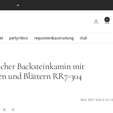
Weiter
0
et
party/deco
requisiten&ausrüstung
club
icher Backsteinkamin mit
en und Blättern RR7-304
reis
SKU:
RR7-304-2.2x1.5