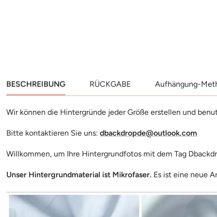
Angebotspreis
Angeb
€9.99
€9.99
In Den Warenkorb
In D
BESCHREIBUNG
RÜCKGABE
Aufhängung-Met
Wir können die Hintergründe jeder Größe erstellen und benu
Bitte kontaktieren Sie uns:
dbackdropde@outlook.com
Willkommen, um Ihre Hintergrundfotos mit dem Tag Dbackd
Unser Hintergrundmaterial ist Mikrofaser.
Es ist eine neue A