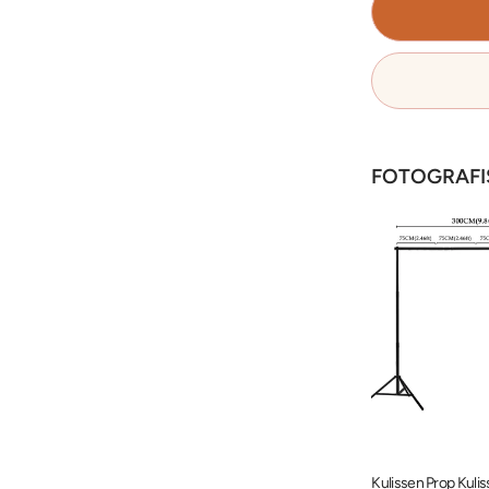
FOTOGRAFI
4 Hintergrundklemmen Edelstahl-Hintergrundständer-Kit PR5
Professionelles Softbox-Beleuchtungsset Reflektor 185W für Studiofotografie BP1690