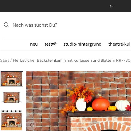
Direkt
Zurück
zum
Inhalt
neu
test📢
studio-hintergrund
theatre-kul
Start
Herbstlicher Backsteinkamin mit Kürbissen und Blättern RR7-3