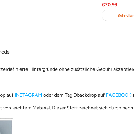
otspreis
Angebotspreis
Angebotsp
€69.99
€70.99
en Warenkorb
In Den Warenkorb
Schnellan
hode
tzerdefinierte Hintergründe ohne zusätzliche Gebühr akzeptier
rop auf
INSTAGRAM
oder dem Tag Dbackdrop auf
FACEBOOK
rt von leichtem Material. Dieser Stoff zeichnet sich durch bedr