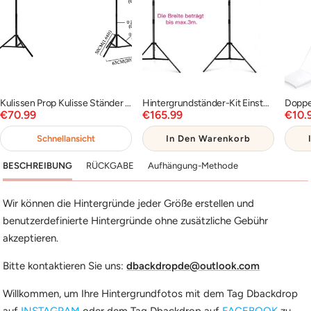
Kulissen Prop Kulisse Ständer für Fotografie Photo Video Studio PROP-RF0005
Hintergrundständer-Kit Einstellbares Hintergrund-Stützsystem PR2
Angebotspreis
Angebotspreis
Ange
€70.99
€165.99
€10.
Schnellansicht
In Den Warenkorb
BESCHREIBUNG
RÜCKGABE
Aufhängung-Methode
Wir können die Hintergründe jeder Größe erstellen und
benutzerdefinierte Hintergründe ohne zusätzliche Gebühr
akzeptieren.
Bitte kontaktieren Sie uns:
dbackdropde@outlook.com
Willkommen, um Ihre Hintergrundfotos mit dem Tag Dbackdrop