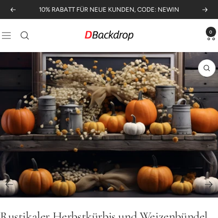
Direkt
10% RABATT FÜR NEUE KUNDEN, CODE: NEWIN
Zurück
Weit
zum
Inhalt
0
Dbackdrop.de
Navigation
Zo
Zur
Slide
Rustikaler Herbstkürbis und Weizenbündel
1