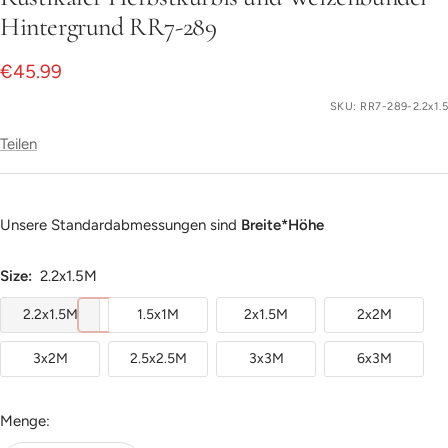
gehen
Hintergrund RR7-289
Angebotspreis
€45.99
SKU:
RR7-289-2.2x1.5
Teilen
Unsere Standardabmessungen sind
Breite*Höhe
Size:
2.2x1.5M
2.2x1.5M
1.5x1M
2x1.5M
2x2M
3x2M
2.5x2.5M
3x3M
6x3M
Menge: