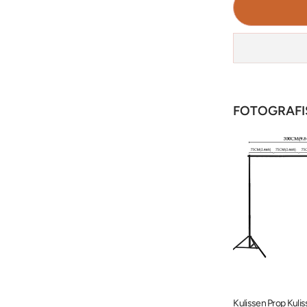
FOTOGRAFI
4 Hintergrundklemmen Edelstahl-Hintergrundständer-Kit PR5
Professionelles Softbox-Beleuchtungsset Reflektor 185W für Studiofotografie BP1690