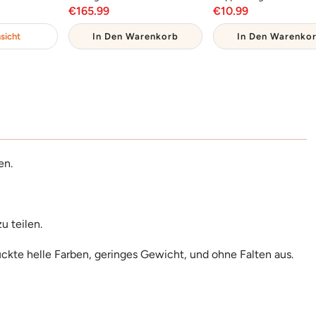
reis
Angebotspreis
Angebotsprei
€165.99
€10.99
sicht
In Den Warenkorb
In Den Warenko
en.
zu teilen.
uckte helle Farben, geringes Gewicht, und ohne Falten aus.