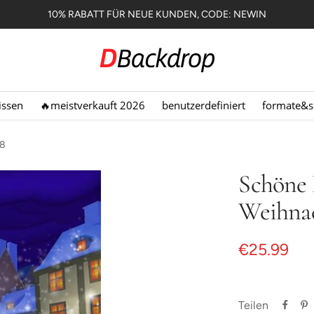
10% RABATT FÜR NEUE KUNDEN, CODE: NEWIN
Dbackdrop.de
issen
🔥meistverkauft 2026
benutzerdefiniert
formate&s
88
Schöne 
Weihna
Angebotsp
€25.99
Teilen