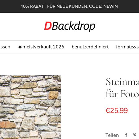
10% RABATT FÜR NEUE KUNDEN, CODE: NEWIN
Dbackdrop.de
issen
🔥meistverkauft 2026
benutzerdefiniert
formate&s
Steinm
für Foto
Angebotsp
€25.99
Teilen