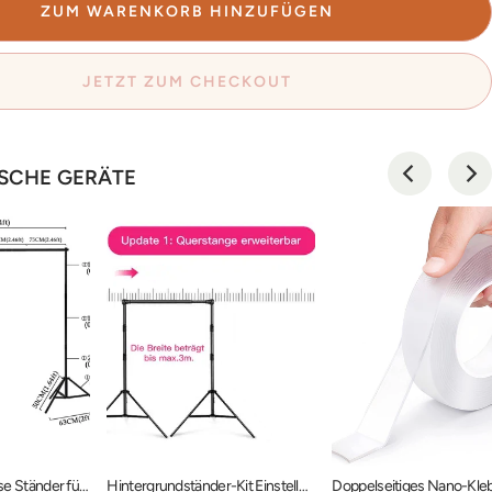
ZUM WARENKORB HINZUFÜGEN
JETZT ZUM CHECKOUT
SCHE GERÄTE
Kulissen Prop Kulisse Ständer für Fotografie Photo Video Studio PROP-RF0005
Hintergrundständer-Kit Einstellbares Hintergrund-Stützsystem PR2