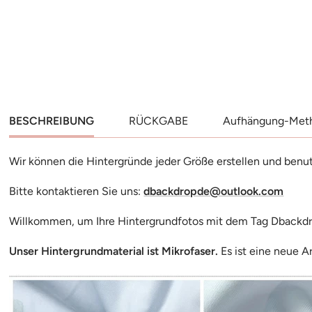
Angebotspreis
Angeb
€9.99
€9.99
In Den Warenkorb
In D
BESCHREIBUNG
RÜCKGABE
Aufhängung-Met
Wir können die Hintergründe jeder Größe erstellen und benu
Bitte kontaktieren Sie uns:
dbackdropde@outlook.com
Willkommen, um Ihre Hintergrundfotos mit dem Tag Dbackd
Unser Hintergrundmaterial ist Mikrofaser.
Es ist eine neue A