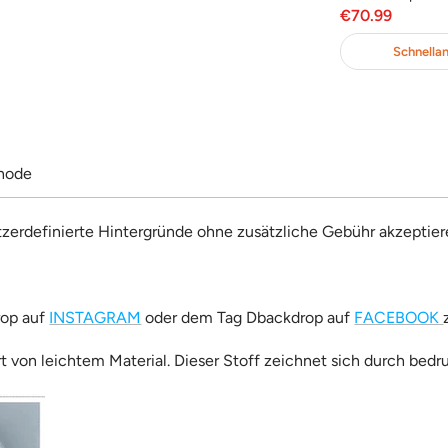
otspreis
Angebotspreis
Angebotsp
€69.99
€70.99
en Warenkorb
In Den Warenkorb
Schnellan
hode
tzerdefinierte Hintergründe ohne zusätzliche Gebühr akzeptier
rop auf
INSTAGRAM
oder dem Tag Dbackdrop auf
FACEBOOK
rt von leichtem Material. Dieser Stoff zeichnet sich durch bedr