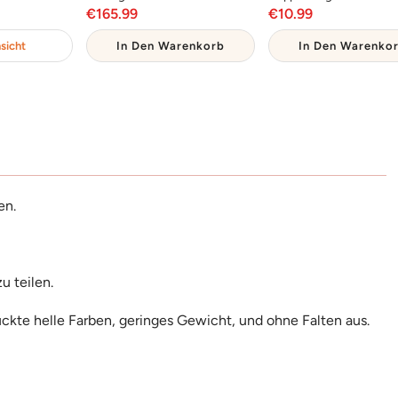
reis
Angebotspreis
Angebotsprei
€165.99
€10.99
sicht
In Den Warenkorb
In Den Warenko
en.
zu teilen.
uckte helle Farben, geringes Gewicht, und ohne Falten aus.