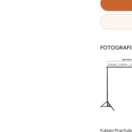
FOTOGRAFI
4 Hintergrundklemmen Edelstahl-Hintergrundständer-Kit PR5
Professionelles Softbox-Beleuchtungsset Reflektor 185W für Studiofotografie BP1690