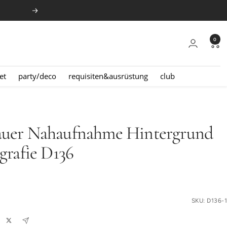
Weiter
0
et
party/deco
requisiten&ausrüstung
club
auer Nahaufnahme Hintergrund
grafie D136
reis
SKU:
D136-1