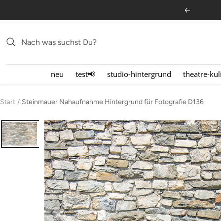
Direkt
Zurück
zum
Inhalt
neu
test📢
studio-hintergrund
theatre-kul
Start
Steinmauer Nahaufnahme Hintergrund für Fotografie D136